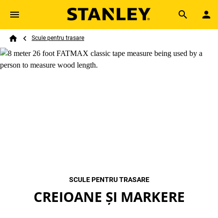
Skip to main content
Breadcrumb
Search
Scule pentru trasare
Home
SCULE PENTRU TRASARE
CREIOANE ȘI MARKERE