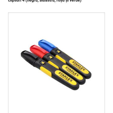
clipsuri 4 (negru, albastru, roșu și verde)