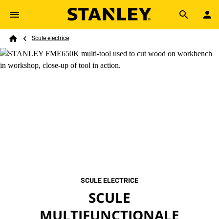
Skip to main content
Breadcrumb
Search
Scule electrice
Home
SCULE ELECTRICE
SCULE
MULTIFUNCȚIONALE