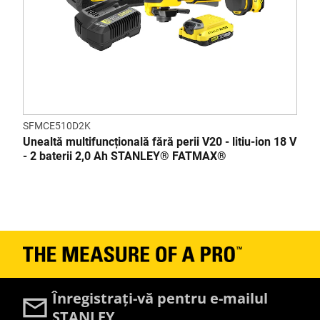
SFMCE510D2K
Unealtă multifuncțională fără perii V20 - litiu-ion 18 V
- 2 baterii 2,0 Ah STANLEY® FATMAX®
Înregistrați-vă pentru e-mailul
STANLEY