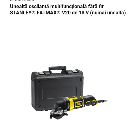
Unealtă oscilantă multifuncţională fără fir
STANLEY® FATMAX® V20 de 18 V (numai unealta)