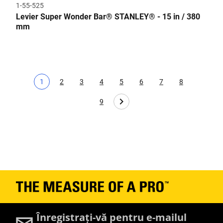
1-55-525
Levier Super Wonder Bar® STANLEY® - 15 in / 380
mm
1
2
3
4
5
6
7
8
Pagina curentă
Page
Page
Page
Page
Page
Page
Page
9
Page
Înregistrați-vă pentru e-mailul