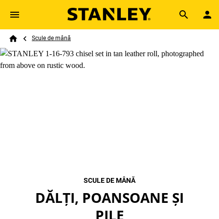
Skip to main content
Breadcrumb
Search
Scule de mână
Home
SCULE DE MÂNĂ
DĂLȚI, POANSOANE ȘI
PILE