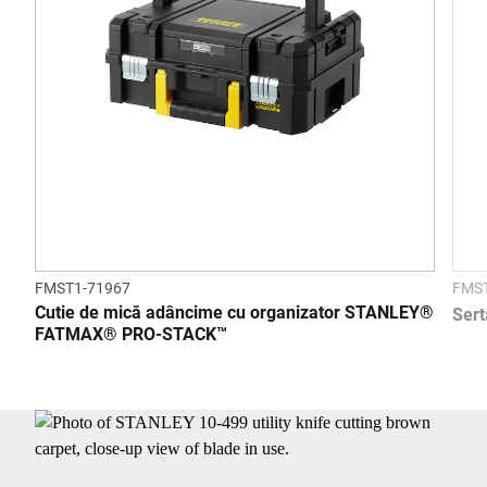
FMST1-71967
FMST
Cutie de mică adâncime cu organizator STANLEY®
Ser
FATMAX® PRO-STACK™