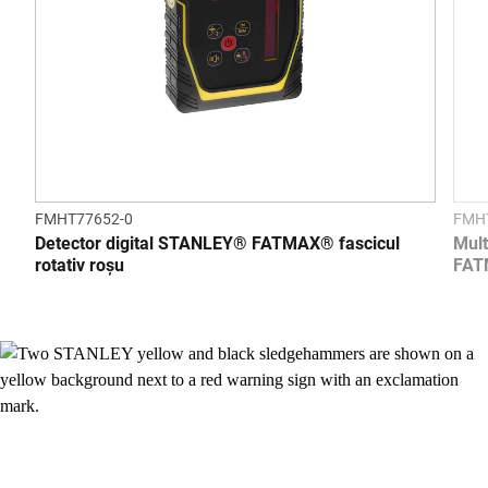
FMHT77652-0
FMH
Detector digital STANLEY® FATMAX® fascicul
Mult
rotativ roșu
FA