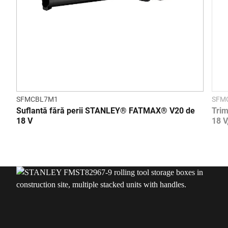
SFMCBL7M1
SFM
Suflantă fără perii STANLEY® FATMAX® V20 de
Tri
18 V
18 V