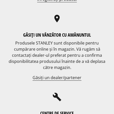
location_on
GĂSIȚI UN VÂNZĂTOR CU AMĂNUNTUL
Produsele STANLEY sunt disponibile pentru
cumpărare online și în magazin. Vă rugăm să
contactați dealer-ul preferat pentru a confirma
disponibilitatea produsului înainte de a vă deplasa
către magazin.
Găsiți un dealer/partener
build
CENTRE DE SERVICE