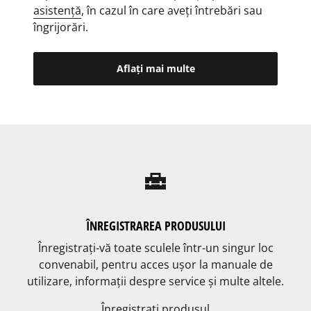
asistenţă
, în cazul în care aveţi întrebări sau
îngrijorări.
Aflaţi mai multe
home_repair_service
ÎNREGISTRAREA PRODUSULUI
Înregistrați-vă toate sculele într-un singur loc
convenabil, pentru acces ușor la manuale de
utilizare, informații despre service și multe altele.
Înregistrați produsul