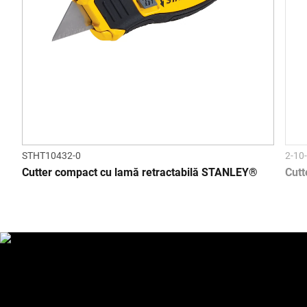
STHT10432-0
2-10
Cutter compact cu lamă retractabilă STANLEY®
Cutt