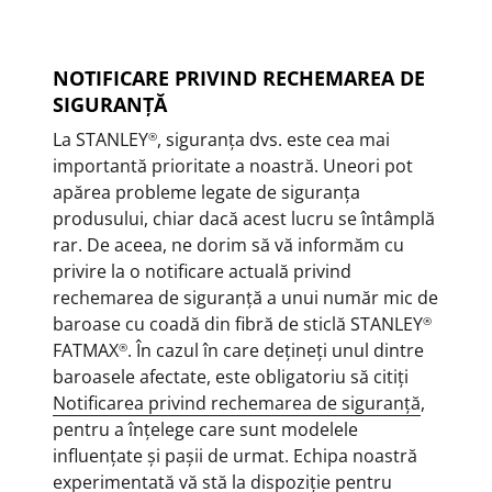
NOTIFICARE PRIVIND RECHEMAREA DE
SIGURANŢĂ
La STANLEY
, siguranţa dvs. este cea mai
®
importantă prioritate a noastră. Uneori pot
apărea probleme legate de siguranţa
produsului, chiar dacă acest lucru se întâmplă
rar. De aceea, ne dorim să vă informăm cu
privire la o notificare actuală privind
rechemarea de siguranţă a unui număr mic de
baroase cu coadă din fibră de sticlă STANLEY
®
FATMAX
. În cazul în care deţineţi unul dintre
®
baroasele afectate, este obligatoriu să citiţi
Notificarea privind rechemarea de siguranţă
,
pentru a înţelege care sunt modelele
influenţate şi paşii de urmat. Echipa noastră
experimentată vă stă la dispoziţie pentru