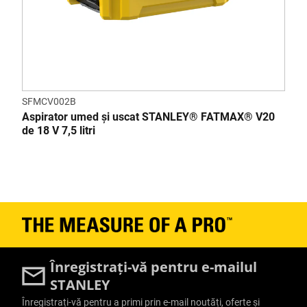
SFMCV002B
Aspirator umed și uscat STANLEY® FATMAX® V20
de 18 V 7,5 litri
Înregistrați-vă pentru e-mailul
STANLEY
Înregistrați-vă pentru a primi prin e-mail noutăți, oferte și