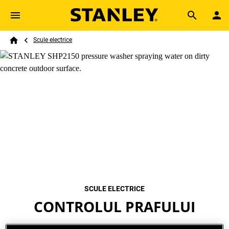
Skip to main content
Breadcrumb
Search
Scule electrice
Home
SCULE ELECTRICE
CONTROLUL PRAFULUI