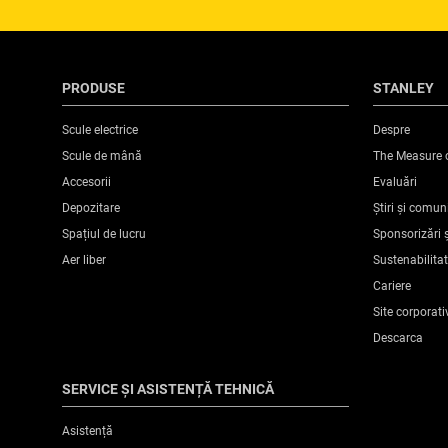
PRODUSE
STANLEY
Scule electrice
Despre
Scule de mână
The Measure 
Accesorii
Evaluări
Depozitare
Știri și comun
Spațiul de lucru
Sponsorizări ș
Aer liber
Sustenabilita
Cariere
Site corporati
Descarca
SERVICE ȘI ASISTENȚĂ TEHNICĂ
Asistență