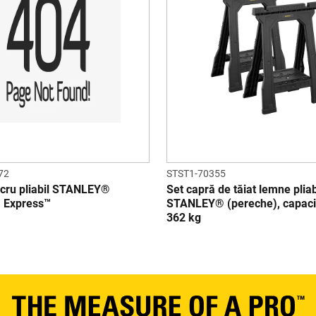
72
STST1-70355
ucru pliabil STANLEY®
Set capră de tăiat lemne pliab
Express™
STANLEY® (pereche), capaci
362 kg