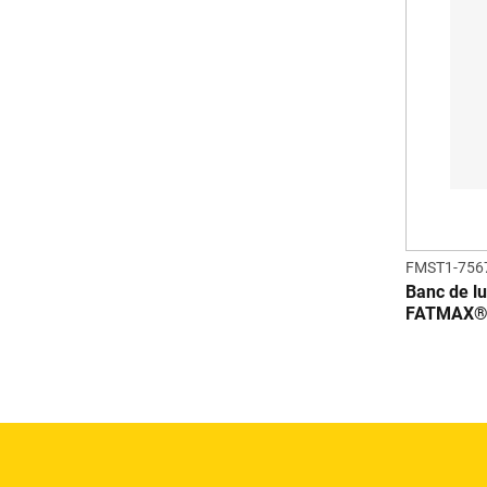
FMST1-756
Banc de l
FATMAX® 