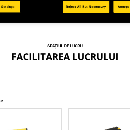
 Settings
Reject All But Necessary
Accept 
SPAȚIUL DE LUCRU
FACILITAREA LUCRULUI
te