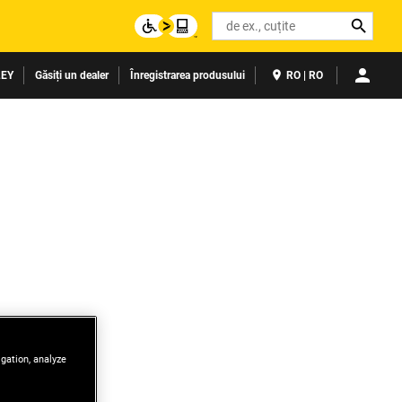
Search
LEY
Găsiți un dealer
Înregistrarea produsului
RO | RO
igation, analyze