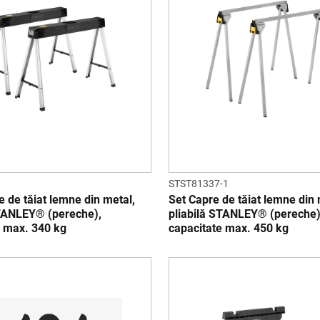
STST81337-1
e de tăiat lemne din metal,
Set Capre de tăiat lemne din 
STANLEY® (pereche),
pliabilă STANLEY® (pereche)
e max. 340 kg
capacitate max. 450 kg