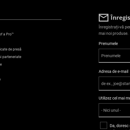
Înregi
Înregistrați-vă pe
mai noi produse.
of a Pro™
User Details
Prenumele
icate de presă
i parteneriate
te
Adresa de e-mail
v
Utilizez cel mai 
Da, doresc 