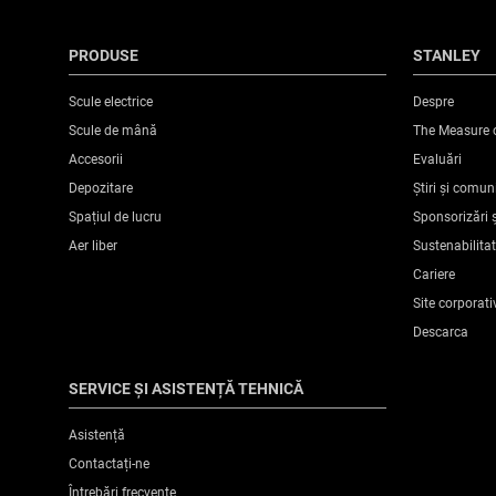
PRODUSE
STANLEY
Scule electrice
Despre
Scule de mână
The Measure 
Accesorii
Evaluări
Depozitare
Știri și comun
Spațiul de lucru
Sponsorizări ș
Aer liber
Sustenabilita
Cariere
Site corporati
Descarca
SERVICE ȘI ASISTENȚĂ TEHNICĂ
Asistență
Contactați-ne
Întrebări frecvente