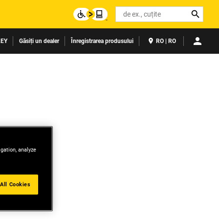
Search
LEY
Găsiți un dealer
Înregistrarea produsului
RO | RO
igation, analyze
All Cookies