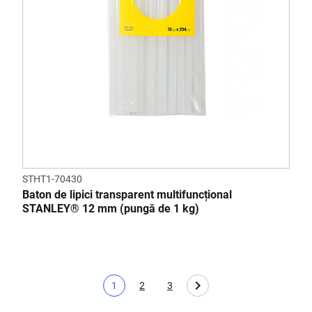
STHT1-70430
Baton de lipici transparent multifuncțional
STANLEY® 12 mm (pungă de 1 kg)
1
2
3
Pagina curentă
Page
Page