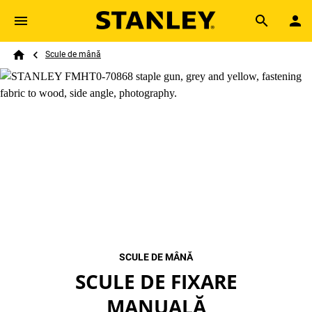
Skip to main content
Breadcrumb
Search
Scule de mână
Home
SCULE DE MÂNĂ
SCULE DE FIXARE
MANUALĂ