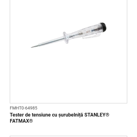
FMHT0-64985
Tester de tensiune cu șurubelniță STANLEY®
FATMAX®