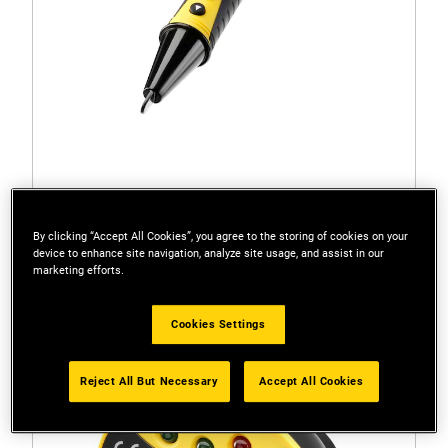
FMHT82567-0
By clicking “Accept All Cookies”, you agree to the storing of cookies on your
Detector de metale și tensiune fără contact
device to enhance site navigation, analyze site usage, and assist in our
marketing efforts.
STANLEY® FATMAX®
Cookies Settings
Reject All But Necessary
Accept All Cookies