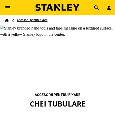
Skip to main content
Breadcrumb
Search
Accesorii pentru fixare
Home
ACCESORII PENTRU FIXARE
CHEI TUBULARE