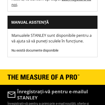
Ambalare
noi
.
Cardat
Înălțime produs [mm]
MANUAL ASISTENȚĂ
27
Manualele STANLEY sunt disponibile pentru a
Lungime produs [mm]
vă ajuta să vă puneți sculele în funcțiune.
85
Nu există documente disponibile
Greutate produs [Kg]
0.082
Lățime produs [mm]
43
Înregistrați-vă pentru e-mailul
Dimensiunea cheii tubulare [mm]
STANLEY
21
Înregistrați-vă pentru a primi prin e-mail noutăți, oferte și