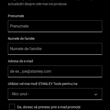
actualizări despre cele mai noi produse.
Tip cheie tubulară
User Details
Scurt
Prenumele
Standarde/norme
EU standards compliants
Numele de familie
Tratament de suprafață
Crom
Adresa de e-mail
Used with Percussion Screwdriver?
No
Utilizez cel mai mult STANLEY Tools pentru/ca:
Wall Type
Standard
Da, doresc să primesc prin e-mail promoții