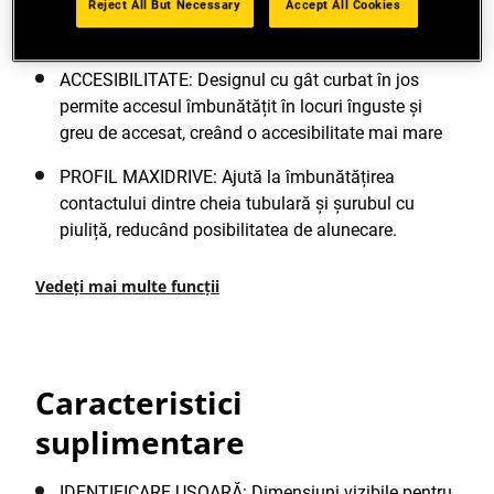
Reject All But Necessary
Accept All Cookies
crom-vanadiu rezistent la coroziune, cu un finisaj
cromat înalt pentru rezistență și durabilitate
ACCESIBILITATE: Designul cu gât curbat în jos
permite accesul îmbunătățit în locuri înguste și
greu de accesat, creând o accesibilitate mai mare
PROFIL MAXIDRIVE: Ajută la îmbunătățirea
contactului dintre cheia tubulară și șurubul cu
piuliță, reducând posibilitatea de alunecare.
Vedeți mai multe funcții
Caracteristici
suplimentare
IDENTIFICARE UȘOARĂ: Dimensiuni vizibile pentru