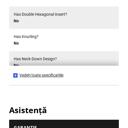
Has Double Hexagonal Insert?
No
Has Knurling?
No
Has Neck-Down Design?
No
Vedeți toate specificațiile
Has Swivel Head?
No
Is Insulated 1000V?
Asistență
No
Is it a Set?
GARANȚIE