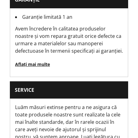
No
Garanție limitată 1 an
Is Magnetic?
Avem încredere în calitatea produselor
No
noastre și vom repara gratuit orice defecte ca
urmare a materialelor sau manoperei
Is Spark Proof?
defectuoase în termenii specificați ai garanției.
No
Aflați mai multe
Is Tethered?
No
SERVICE
Sistem de blocare
FĂRĂ mecanism de blocare
Luăm măsuri extinse pentru a ne asigura că
toate produsele noastre sunt realizate la cele
Number Of Pieces
mai înalte standarde, dar în rarele ocazii în
1
care aveți nevoie de ajutorul și sprijinul
nostru, vă suntem aproape.
Luați legătura cu