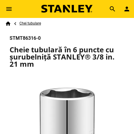
Skip to main content
Breadcrumb
Search
Chei tubulare
Home
STMT86316-0
Cheie tubulară în 6 puncte cu
șurubelniță STANLEY® 3/8 in.
21 mm