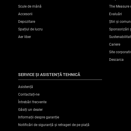
Scule de mână
The Measure 
Number Of Pieces
Accesorii
Evaluări
Depozitare
Știri și comun
Ambalare
Spațiul de lucru
Sponsorizări ș
Aer liber
Sustenabilita
Înălțime produs [mm]
Cariere
Site corporati
Descarca
Lungime produs [mm]
SERVICE ȘI ASISTENȚĂ TEHNICĂ
Greutate produs [Kg]
Asistență
Lățime produs [mm]
Contactați-ne
Întrebări frecvente
Găsiți un dealer
Informații despre garanție
Notificări de siguranță și retrageri de pe piață