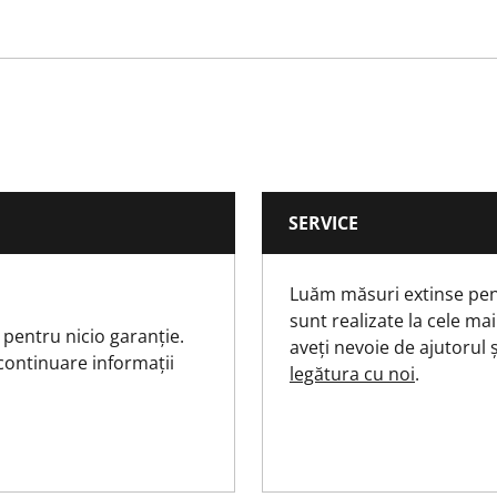
No
No
No
SERVICE
No
Luăm măsuri extinse pen
No
sunt realizate la cele mai
 pentru nicio garanție.
aveți nevoie de ajutorul 
No
 continuare informații
legătura cu noi
.
No
No