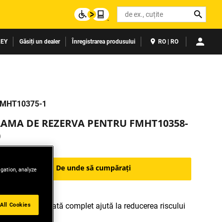
Search
LEY
Găsiți un dealer
Înregistrarea produsului
RO | RO
MHT10375-1
LAMA DE REZERVA PENTRU FMHT10358-
0
De unde să cumpărați
igation, analyze
All Cookies
Lama încastrată complet ajută la reducerea riscului
de rănire