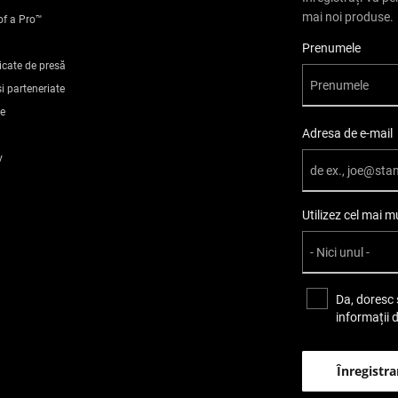
mai noi produse.
of a Pro™
1
User Details
Prenumele
icate de presă
Blister cardat
i parteneriate
te
Adresa de e-mail
78
v
75
Utilizez cel mai 
0.02
10
Da, doresc 
informații 