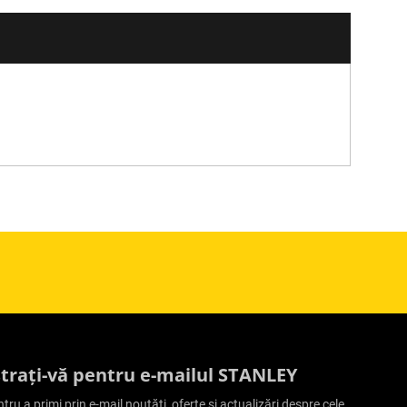
strați-vă pentru e-mailul STANLEY
ntru a primi prin e-mail noutăți, oferte și actualizări despre cele