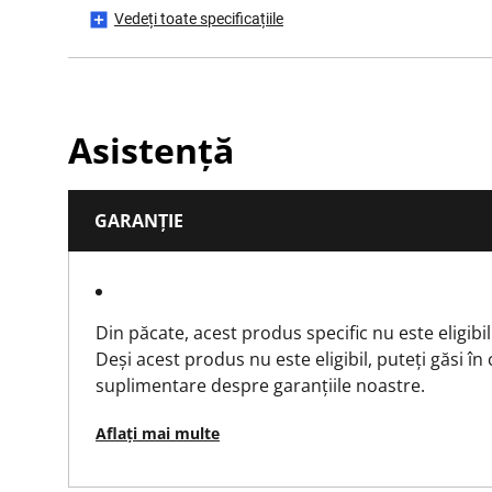
Vedeți toate specificațiile
Has CE Mark?
Has Folding Body?
Asistență
Has Integrated Snap Tool (Snap Knives Only)?
GARANȚIE
Has Integrated String Cutter?
Has Locking Wheel?
Din păcate, acest produs specific nu este eligibil
Has Magnetic Nose?
Deși acest produs nu este eligibil, puteți găsi în
suplimentare despre garanțiile noastre.
Has Retractable Blade?
Aflați mai multe
Has Rubber Grips?