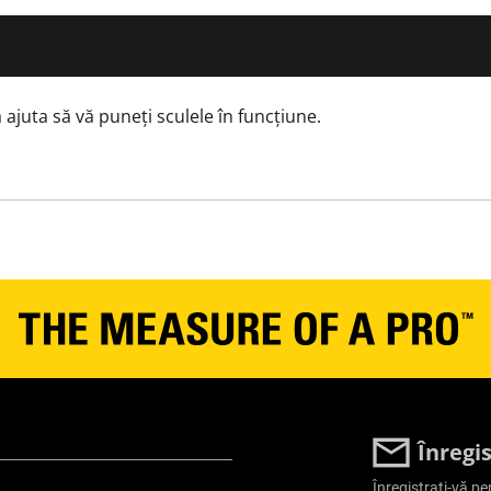
No
Yes
juta să vă puneți sculele în funcțiune.
No
Yes
No
Plastic
Standard
Înregi
Siguranță
Înregistrați-vă pe