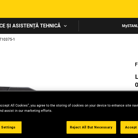
Skip to main content
CE ȘI ASISTENȚĂ TEHNICĂ
MySTAN
10375-1
F
Accept All Cookies”, you agree to the storing of cookies on your device to enhance site nav
nd assist in our marketing efforts.
 Settings
Reject All But Necessary
Accept 