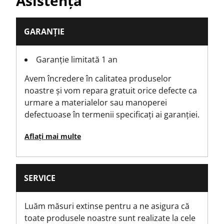
Asistență
No
Number Of Pieces
GARANȚIE
6
Garanție limitată 1 an
Înălțime produs [mm]
Avem încredere în calitatea produselor
150
noastre și vom repara gratuit orice defecte ca
urmare a materialelor sau manoperei
Lungime produs [mm]
defectuoase în termenii specificați ai garanției.
50
Aflați mai multe
Greutate produs [g]
390
SERVICE
Lățime produs [mm]
90
Luăm măsuri extinse pentru a ne asigura că
toate produsele noastre sunt realizate la cele
Standarde/norme