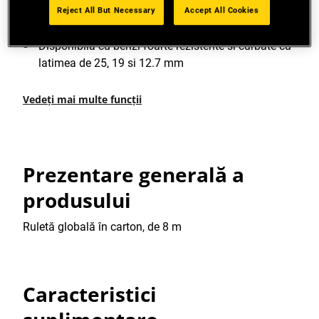
Banda metalica acoperita in intregime cu un strat
Reject All But Necessary
Accept All Cookies
protector de lac rezistent la abraziune
Disponibila cu benzi foarte rezistente si curbate cu
latimea de 25, 19 si 12.7 mm
Vedeți mai multe funcții
Prezentare generală a
produsului
Ruletă globală în carton, de 8 m
Caracteristici