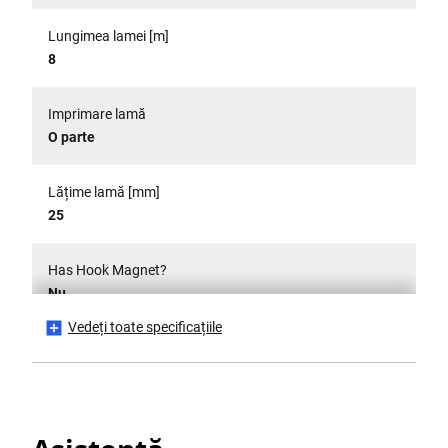
Lungimea lamei [m]
8
Imprimare lamă
O parte
Lățime lamă [mm]
25
Has Hook Magnet?
Nu
Vedeți toate specificațiile
Tip cârlig
Cârlig mic cu gaură pentru cui
Is Tethered?