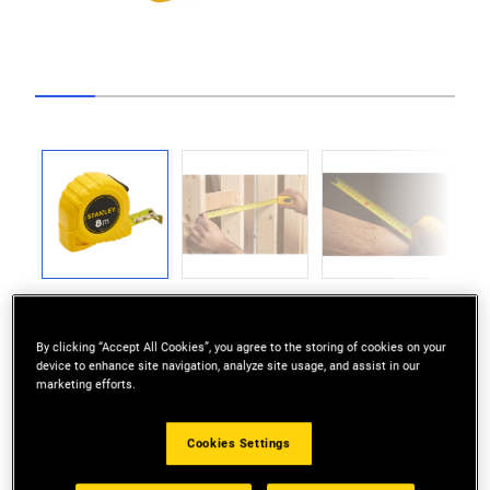
Go to slide 1
Go to slide 2
Go to slide 3
Go to slide 4
Go to slide 5
Go to slide 6
Go to slide 
Previous
Next
By clicking “Accept All Cookies”, you agree to the storing of cookies on your
device to enhance site navigation, analyze site usage, and assist in our
marketing efforts.
Carcasa din plastic, ergonomica si rezistenta la
Cookies Settings
impact