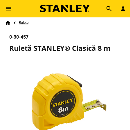
Skip to main content
Breadcrumb
Search
Rulete
Home
0-30-457
Ruletă STANLEY® Clasică 8 m