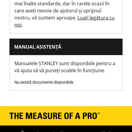
mai înalte standarde, dar în rarele ocazii în
MID 2014/32/EU
care aveți nevoie de ajutorul și sprijinul
nostru, vă suntem aproape.
Luați legătura cu
Tip ruletă
noi
.
Ruletă scurtă
Tip produs rulete
MANUAL ASISTENȚĂ
Ruletă scurtă
Manualele STANLEY sunt disponibile pentru a
Material batiu
vă ajuta să vă puneți sculele în funcțiune.
Metric
Nu există documente disponibile